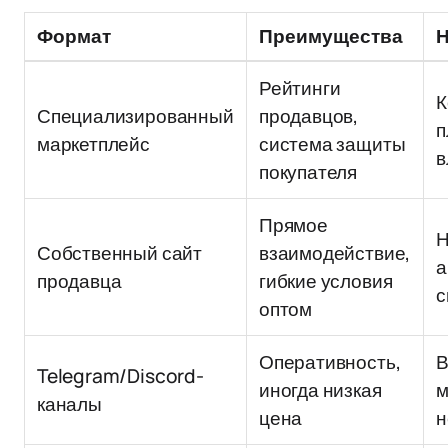
Формат
Преимущества
Н
Рейтинги
К
Специализированный
продавцов,
п
маркетплейс
система защиты
в
покупателя
Прямое
Н
Собственный сайт
взаимодействие,
а
продавца
гибкие условия
с
оптом
Оперативность,
В
Telegram/Discord-
иногда низкая
м
каналы
цена
н