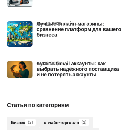
фев 10, 2026
Лучшие онлайн-магазины:
сравнение платформ для вашего
бизнеса
окт 22, 2025
Купить Gmail аккаунты: как
выбрать надёжного поставщика
и не потерять аккаунты
Статьи по категориям
Бизнес
(2)
онлайн-торговля
(2)