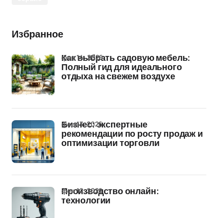
Избранное
фев 14, 2026
Как выбрать садовую мебель:
Полный гид для идеального
отдыха на свежем воздухе
фев 13, 2026
Бизнес: экспертные
рекомендации по росту продаж и
оптимизации торговли
фев 12, 2026
Производство онлайн:
технологии