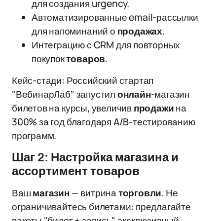
для создания urgency.
Автоматизированные email-рассылки
для напоминаний о
продажах
.
Интеграцию с CRM для повторных
покупок
товаров
.
Кейс-стади: Российский стартап
"ВебинарЛаб" запустил
онлайн
-магазин
билетов на курсы, увеличив
продажи
на
300% за год благодаря A/B-тестированию
программ.
Шаг 2: Настройка магазина и
ассортимент товаров
Ваш
магазин
— витрина
торговли
. Не
ограничивайтесь билетами: предлагайте
пакеты "билет + запись", эксклюзивный